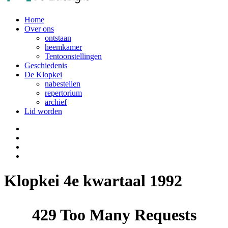
Home
Over ons
ontstaan
heemkamer
Tentoonstellingen
Geschiedenis
De Klopkei
nabestellen
repertorium
archief
Lid worden
Klopkei 4e kwartaal 1992